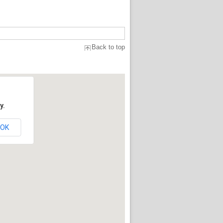
Back to top
y.
OK