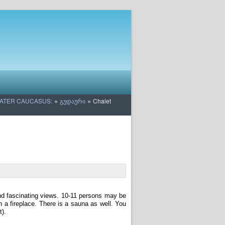
»
»
ATER CAUCASUS:
გუდაური
Chalet
 and fascinating views. 10-11 persons may be
h a fireplace. There is a sauna as well. You
t).