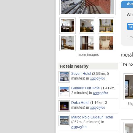
Ava
Whe
1 ო
ოთა
more images
The ho
Hotels nearby
Seven Hotel
(2.59km, 5
minutes)
in
გუდაური
Gudauri Hut Hotel
(1.41km,
2 minutes)
in
გუდაური
Deka Hotel
(1.16km, 3
6 
minutes)
in
გუდაური
Marco Polo Gudauri Hotel
(857m, 3 minutes)
in
გუდაური