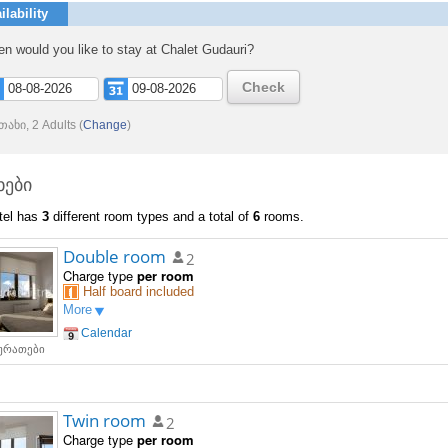
ilability
n would you like to stay at Chalet Gudauri?
Check
თახი, 2 Adults
(
Change
)
ხები
tel has
3
different room types and a total of
6
rooms.
Double room
2
Charge type
per room
Half board included
More
Calendar
სურათები
Twin room
2
Charge type
per room