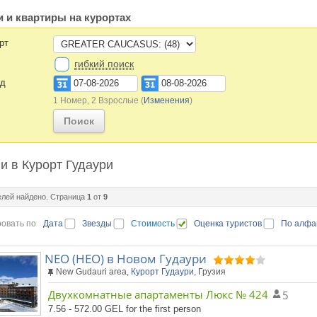
 и квартиры на курортах
рт
гибкий поиск
зд
1 Номер, 2 Взрослые
(
Изменения
)
Поиск
и в Курорт Гудаури
елей найдено. Страница
1
от
9
овать по
Дата
Звезды
Стоимость
Оценка туристов
По алфа
NEO (НЕО) в Новом Гудаури
New Gudauri area,
Курорт Гудаури
, Грузия
Двухкомнатные апартаменты Люкс № 424
5
7.56 - 572.00 GEL for the first person