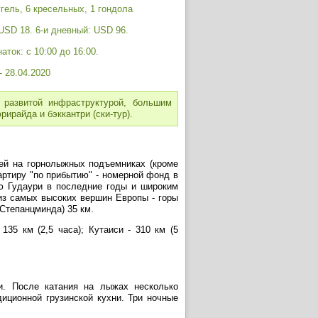
гель, 6 кресельных, 1 гондола
USD 18. 6-и дневный: USD 96.
аток: с 10:00 до 16:00.
- 28.04.2020
 развитой инфраструктурой, большим
ирайда и бэккантри (ски-тур).
ей на горнолыжных подъемниках (кроме
ртиру "по прибытию" - номерной фонд в
ью Гудаури в последние годы и широким
из самых высоких вершин Европы - горы
(Степанцминда) 35 км.
 135 км (2,5 часа); Кутаиси - 310 км (5
и. После катания на лыжах несколько
иционной грузинской кухни. Три ночные