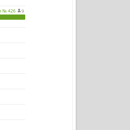
и № 426
9