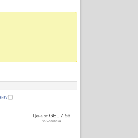
виту
GEL 7.56
Цена от
за человека