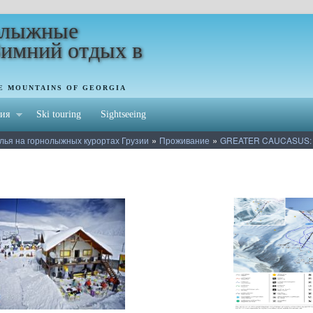
олыжные
Зимний отдых в
HE MOUNTAINS OF GEORGIA
ия
Ski touring
Sightseeing
»
»
лья на горнолыжных курортах Грузии
Проживание
GREATER CAUCASUS: