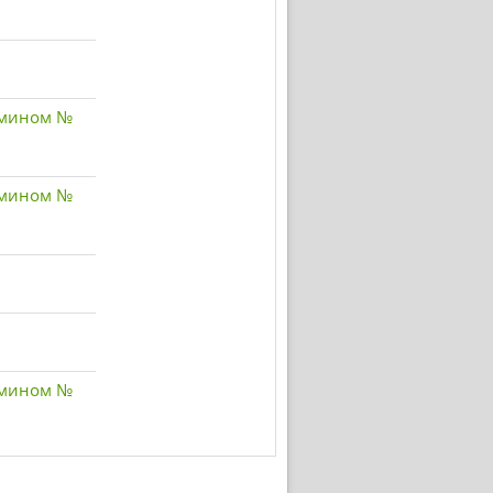
амином №
амином №
амином №