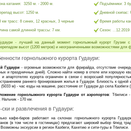
она катания: 3250 м. - 2000 м.
Подъёмники: 3 бу
ерепад высот: 1250 м.
Дневной скипас: 
0 км трасс: 8 синих, 12 красных, 3 черные
Время работы кан
лина самой длинной трассы: 7 км.
Сезон: ..
.12.2019 
Гудаури - лучший на данный момент горнолыжный курорт Грузии с
перепадом высот (1200 метров) и неограниченными возможностями для фр
енности горнолыжного курорта Гудаури:
й Гудаури
- огромные возможности для фрирайда, отсутствие очеред
ых и праздничных дней). Сложно найти номер в отеле или хорошую ква
х и апартотелях курорта ограничен в связи с возросшей популярност
странением раннего бронирования жилья в Гудаури. Близость к одной 
 (5033 м) - час езды на машине, расстояние от Гудаури до села Казбеги 
ложение горнолыжного курорта Гудаури от аэропортов
: Тбилиси -
; Нальчик - 170 км.
-ски и развлечения в Гудаури:
лько кафе-баров работают на склонах горнолыжного курорта Гудаур
анов (в том числе в гостиницах) предлагают широкий выбор блюд трад
 Возможны экскурсии в регион Казбеги, Кахетию и сити-туры в Тбилиси.