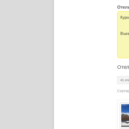
Отели
Куро
Въе
Отел
41 от
Сортир