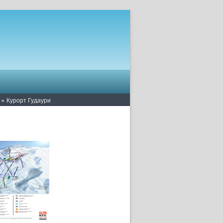
»
Курорт Гудаури