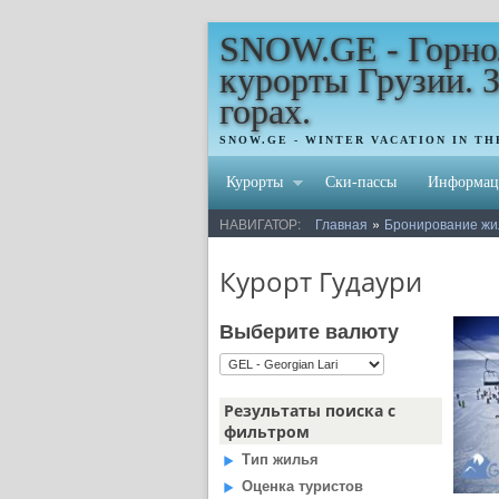
SNOW.GE - Горн
курорты Грузии. 
горах.
SNOW.GE - WINTER VACATION IN T
Курорты
Ски-пассы
Информац
»
НАВИГАТОР:
Главная
Бронирование жи
Курорт Гудаури
Выберите валюту
Результаты поиска с
фильтром
Тип жилья
Оценка туристов