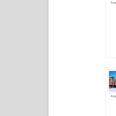
Апа
Апа