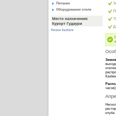
Питание
З
Оборудование отеля
П
Место назначения:
7
Курорт Гудаури
Д
Регион Казбеги
Особ
Зимни
выходн
отеля
распро
Казбек
Распо
часов)
Апре
Неско
рестор
клуба.