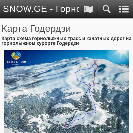
SNOW.GE - Горнолыжные куро
Карта Годердзи
Карта-схема горнолыжных трасс и канатных дорог на
горнолыжном курорте Годердзи