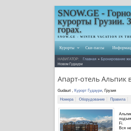
SNOW.GE - Горн
курорты Грузии. 
горах.
SNOW.GE - WINTER VACATION IN T
Курорты
Ски-пассы
Информац
»
НАВИГАТОР:
Главная
Бронирование жи
Новом Гудаури
Апарт-отель Альпик 
Gudauri ,
Курорт Гудаури
, Грузия
Номера
Оборудование
Правила
Альпи
подъем
Fi.
Вся не