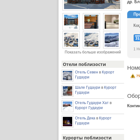
др. Бл
Пр
Ког
1 Н
Показать больше изображений
Отели поблизости
Ном
Отель Севен
в
Курорт
Н
Гудаури
Шале Гудаури
в
Курорт
Гудаури
Обор
Отель Гудаури Хат
в
Контин
Курорт Гудаури
Отель Дека
в
Курорт
Гудаури
Курорты поблизости