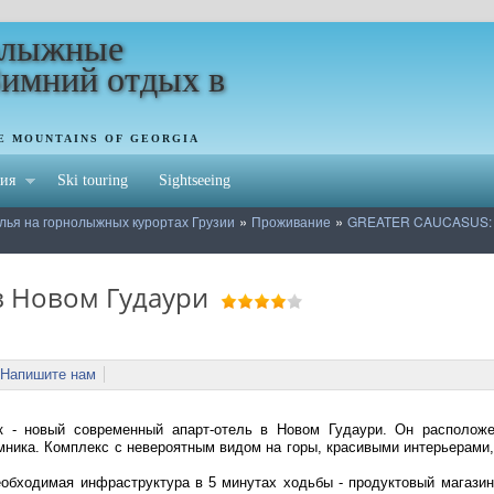
олыжные
Зимний отдых в
HE MOUNTAINS OF GEORGIA
ия
Ski touring
Sightseeing
»
»
лья на горнолыжных курортах Грузии
Проживание
GREATER CAUCASUS:
в Новом Гудаури
Напишите нам
к - новый современный апарт-отель в Новом Гудаури. Он расположе
ника. Комплекс с невероятным видом на горы, красивыми интерьерами, 
обходимая инфраструктура в 5 минутах ходьбы - продуктовый магазин,