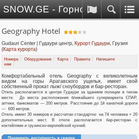
SNOW.GE - Горнолыжные куро
Geography Hotel
Gudauri Center | Гудаури центр,
Курорт Гудаури
, Грузия
(
Карта курорта
)
Номера
Оборудование
Карта
Правила
Напишите
нам
Комфортабельный отель Geography с великолепным
видом на горы Арагавского ущелья, имеет свой
собственный прокат лыж/ сноубордов и бар-ресторан.
Отель располагается в центре Гудаури за зданием полиции в тихом
месте. До места расположения ближайшего супермаркета СПАР,
аптеки, банкоматов — 200 метров. Расстояние до 1й канатной дороги
— 600 метров.
Отель имеет 30 номеров и рассчитан стандартно на 74 человека + 20
дополнительных мест. В отеле располагается бар-ресторан с
коктейлями и грузинско-европейской кухней.
Проверить доступность и скидки