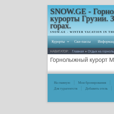
SNOW.GE - Горн
курорты Грузии. 
горах.
SNOW.GE - WINTER VACATION IN T
Курорты
Ски-пассы
Информац
»
НАВИГАТОР:
Главная
Отдых на горнолы
Горнолыжный курорт М
На главную
Мои бронирования
Для турагентств
Добавить отель