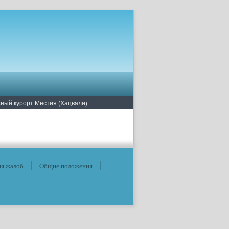
ный курорт Местия (Хацвали)
ия жалоб
Общие положения