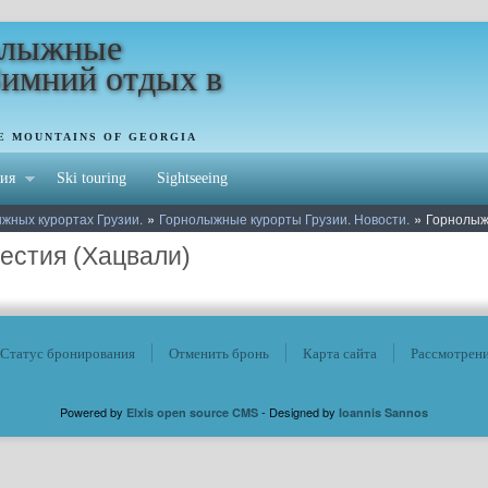
олыжные
Зимний отдых в
HE MOUNTAINS OF GEORGIA
ия
Ski touring
Sightseeing
»
»
жных курортах Грузии.
Горнолыжные курорты Грузии. Новости.
Горнолыж
естия (Хацвали)
Статус бронирования
Отменить бронь
Карта сайта
Рассмотрен
Powered by
- Designed by
Elxis open source CMS
Ioannis Sannos