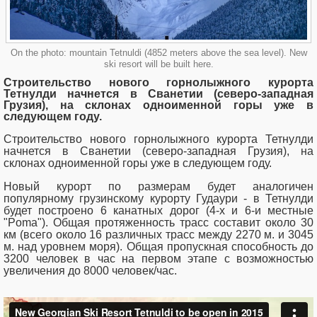
On the photo: mountain Tetnuldi (4852 meters above the sea level). New
ski resort will be built here.
Строительство нового горнолыжного курорта
Тетнулди начнется в Сванетии (северо-западная
Грузия), на склонах одноименной горы уже в
следующем году.
Строительство нового горнолыжного курорта Тетнулди
начнется в Сванетии (северо-западная Грузия), на
склонах одноименной горы уже в следующем году.
Новый курорт по размерам будет аналогичен
популярному грузинскому курорту Гудаури - в Тетнулди
будет построено 6 канатных дорог (4-х и 6-и местные
"Poma"). Общая протяженность трасс составит около 30
км (всего около 16 различных трасс между 2270 м. и 3045
м. над уровнем моря). Общая пропускная способность до
3200 человек в час на первом этапе с возможностью
увеличения до 8000 человек/час.