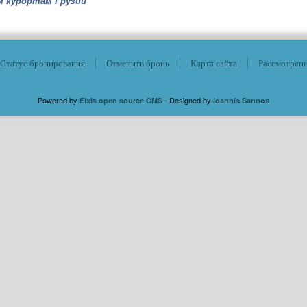
м курортам Грузии
Статус бронирования
Отменить бронь
Карта сайта
Рассмотрен
Powered by
- Designed by
Elxis open source CMS
Ioannis Sannos