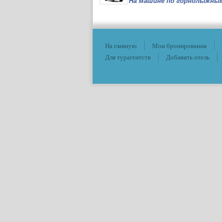
На машине по горнолыжны
На главную
Мои бронирования
Для турагентств
Добавить отель