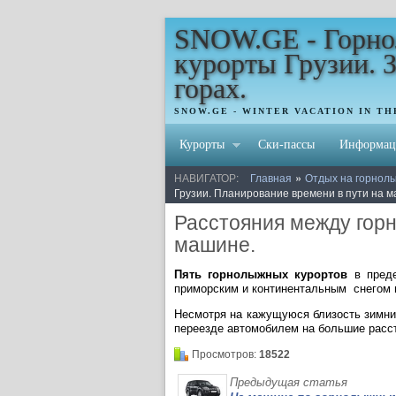
SNOW.GE - Горн
курорты Грузии. 
горах.
SNOW.GE - WINTER VACATION IN T
Курорты
Ски-пассы
Информац
»
НАВИГАТОР:
Главная
Отдых на горнолы
Грузии. Планирование времени в пути на 
Расстояния между гор
машине.
Пять горнолыжных курортов
в преде
приморским и континентальным снегом н
Несмотря на кажущуюся близость зимни
переезде автомобилем на большие расс
Просмотров:
18522
Предыдущая статья