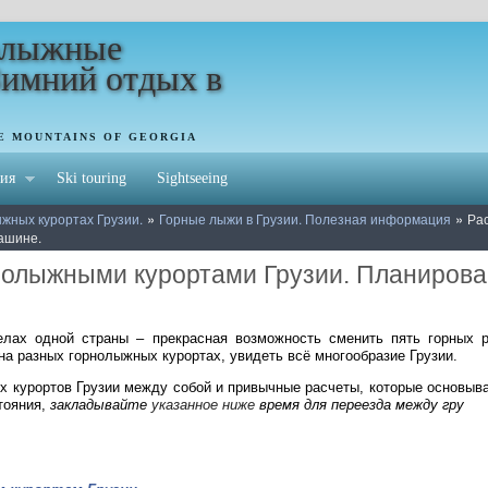
олыжные
Зимний отдых в
HE MOUNTAINS OF GEORGIA
ия
Ski touring
Sightseeing
»
»
жных курортах Грузии.
Горные лыжи в Грузии. Полезная информация
Ра
машине.
нолыжными курортами Грузии. Планирован
лах одной страны – прекрасная возможность сменить пять горных р
а разных горнолыжных курортах, увидеть всё многообразие Грузии.
х курортов Грузии между собой и привычные расчеты, которые основыв
тояния,
закладывайте
указанное ниже
время для переезда между гру